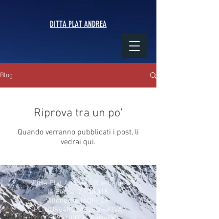
DITTA PLAT ANDREA
Blog
Riprova tra un po'
Quando verranno pubblicati i post, li
vedrai qui.
Ditta Plat Andrea - Ruelle de
la Becca, 7 - 11018
Villeneuve (AO) - C.F.
PLTNDR64M22A326D - P.IVA
00505210070
- Fattura